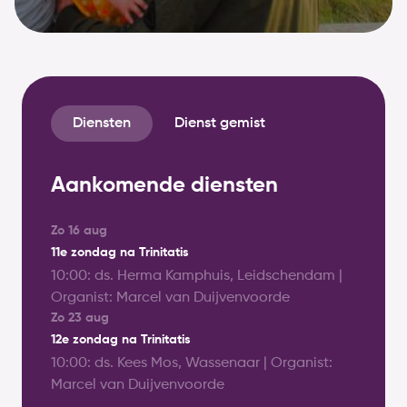
Diensten
Dienst gemist
Aankomende diensten
Zo
16 aug
11e zondag na Trinitatis
10:00: ds. Herma Kamphuis, Leidschendam |
Organist: Marcel van Duijvenvoorde
Zo
23 aug
12e zondag na Trinitatis
10:00: ds. Kees Mos, Wassenaar | Organist:
Marcel van Duijvenvoorde