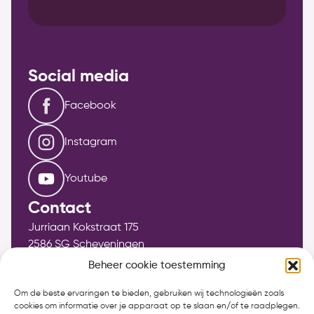
Social media
Facebook
Instagram
Youtube
Contact
Jurriaan Kokstraat 175
2586 SG Scheveningen
info@bethelkerkscheveningen.nl
Beheer cookie toestemming
Om de beste ervaringen te bieden, gebruiken wij technologieën zoals
Wijkpredikant: ds. Gerco Lock
cookies om informatie over je apparaat op te slaan en/of te raadplegen.
070-4129706