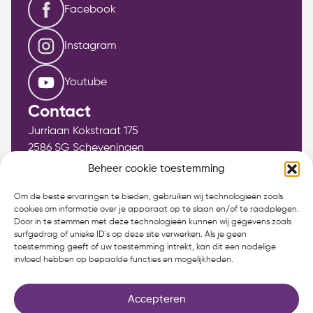
Facebook
Instagram
Youtube
Contact
Jurriaan Kokstraat 175
2586 SG Scheveningen
info@bethelkerkscheveningen.nl
Beheer cookie toestemming
Wijkpredikant: ds. Gerco Lock
Om de beste ervaringen te bieden, gebruiken wij technologieën zoals
cookies om informatie over je apparaat op te slaan en/of te raadplegen.
070-4129706
Door in te stemmen met deze technologieën kunnen wij gegevens zoals
dominee@bethelkerkscheveningen.nl
surfgedrag of unieke ID's op deze site verwerken. Als je geen
toestemming geeft of uw toestemming intrekt, kan dit een nadelige
invloed hebben op bepaalde functies en mogelijkheden.
Accepteren
Realisatie door
Zeker Zichtbaar