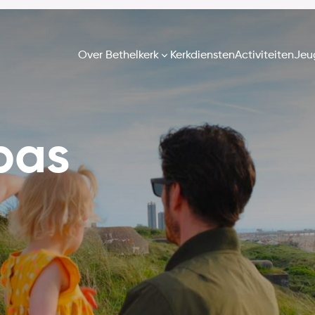
Over Bethelkerk
Kerkdiensten
Activiteiten
Jeu
pas