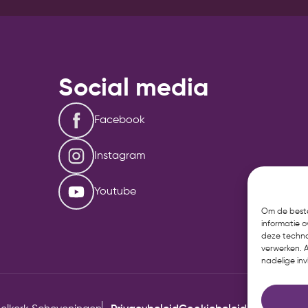
Social media
Facebook
Instagram
Youtube
Om de beste
informatie 
deze techno
verwerken. 
nadelige in