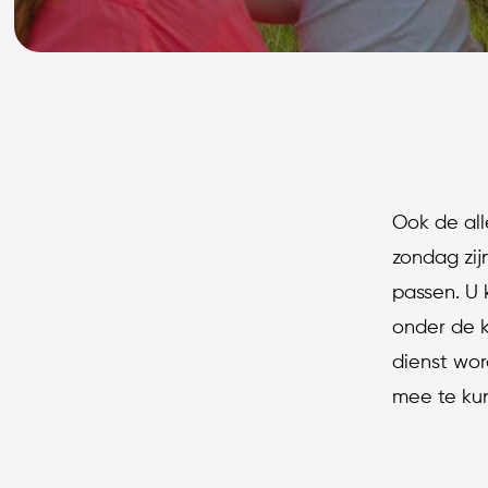
Ook de all
zondag zij
passen. U 
onder de k
dienst wor
mee te kun