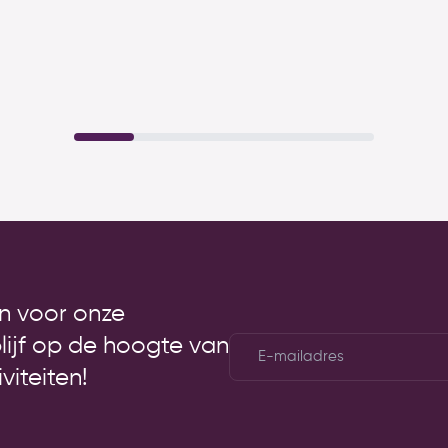
 in voor onze
blijf op de hoogte van
E-
mailadres
*
viteiten!