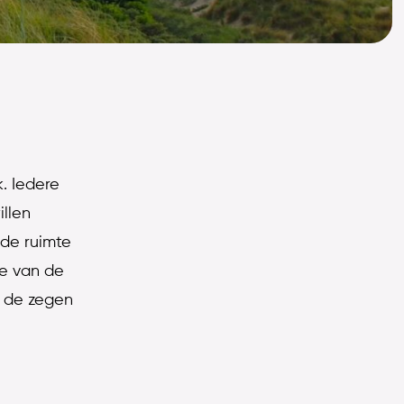
k. Iedere
illen
mde ruimte
de van de
, de zegen