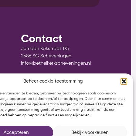
Contact
Jurriaan Kokstraat 175
2586 SG Scheveningen
info@bethelkerkscheveningen.nl
Wijkpredikant: ds. Gerco Lock
Beheer cookie toestemming
070-4129706
dominee@bethelkerkscheveningen.nl
 ervaringen te bieden, gebruiken wij technologieën zoals cookies om
over je apparaat op te slaan en/of te raadplegen. Door in te stemmen met
logieën kunnen wij gegevens zoals surfgedrag of unieke ID's op deze site
Als je geen toestemming geeft of uw toestemming intrekt, kan dit een
vloed hebben op bepaalde functies en mogelijkheden.
Accepteren
Bekijk voorkeuren